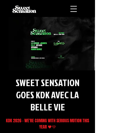
SWEET SENSATION
GOES KDK AVEC LA
BELLE VIE
KDK 2026 - WE'RE COMING WITH SERIOUS MOTION THIS
YEAR 🖤💚