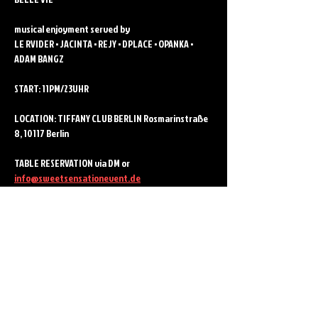
musical enjoyment served by 
LE RVIDER • JACINTA • REJY • DPLACE • OPANKA • 
ADAM BANGZ
START: 11PM/23UHR
LOCATION: TIFFANY CLUB BERLIN Rosmarinstraße 
8, 10117 Berlin
TABLE RESERVATION via DM or 
info@sweetsensationevent.de