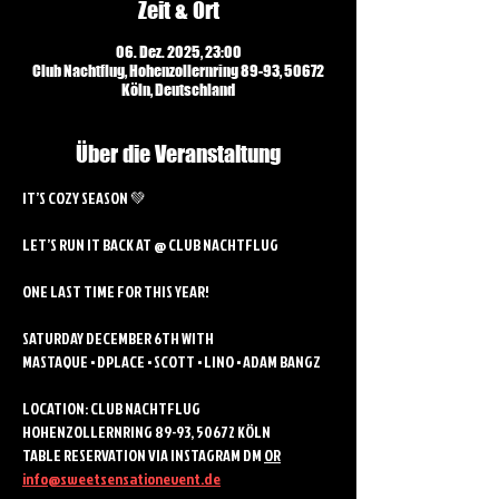
Zeit & Ort
06. Dez. 2025, 23:00
Club Nachtflug, Hohenzollernring 89-93, 50672
Köln, Deutschland
Über die Veranstaltung
IT’S COZY SEASON 💚
LET’S RUN IT BACK AT @ CLUB NACHTFLUG 
ONE LAST TIME FOR THIS YEAR!
SATURDAY DECEMBER 6TH WITH
MASTAQUE • DPLACE • SCOTT • LINO • ADAM BANGZ
LOCATION: CLUB NACHTFLUG 
HOHENZOLLERNRING 89-93, 50672 KÖLN
TABLE RESERVATION VIA INSTAGRAM DM 
OR
info@sweetsensationevent.de