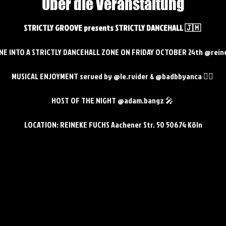
Über die Veranstaltung
STRICTLY GROOVE presents STRICTLY DANCEHALL 🇯🇲 
E INTO A STRICTLY DANCEHALL ZONE ON FRIDAY OCTOBER 24th @reine
MUSICAL ENJOYMENT served by @le.rvider & @badbbyanca 😮‍💨 
HOST OF THE NIGHT @adam.bangz 🎤 
LOCATION: REINEKE FUCHS Aachener Str. 50 50674 Köln