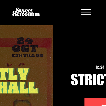
Fr., 24
STRIC
An